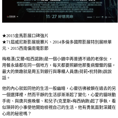
★2015金馬影展口碑強片
★71屆威尼斯影展競賽片、2014多倫多國際影展特別展映單
元、2015西南偏南電影節
梅格漢(艾爾•帕西諾飾)是一個小鎮中再普通不過的老傢伙 ，
用餐永遠都在同一個地方，每天都要照顧他那隻病懨懨的貓，
最大的樂趣就是周五到銀行與專櫃人員唐(荷莉•杭特飾)說說
話。
他的內心就如同他的生活一般幽暗，心靈彷彿被鎖在過去的另
一個選擇裡，然而平靜的生活卻漸漸起了變化，心愛的貓咪動
手術、與唐共進晚餐、和兒子(克里斯•梅西納飾)起了爭執，看
似瑣碎的小事使他開始檢視自己的生活，他有勇氣面對深藏在
心底的秘密嗎？