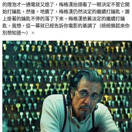
的燈泡才一通電就又熄了，梅格漢抬頭看了一眼決定不管它開
始打鑰匙，然後，地震了，梅格漢仍然淡定的繼續打鑰匙，牆
上掛著的鑰匙不停的落了下來，梅格漢依舊淡定的繼續打鑰
匙，我想，這一幕就已經告訴你電影的基調了（統統鎖起來你
別想知道～）。