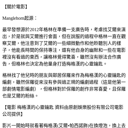
【關於電影】
Manglehorn起源：
最早發想源於2012年格林在準備一支廣告時，考慮找艾爾來演
出，於是就與艾爾進行會面，但在說服的過程中格林一直在觀
察艾爾，他注意到了艾爾的一些細微動作和他聆聽別人的樣
子，他能長時間的保持專注，還有他自身的幽默和一些在電影
裡沒有看過的東西，讓格林覺得驚喜，雖然沒有辦法合作廣
告，但格林也決定為他量身打造梅格漢的心靈鑰匙。
格林找了他兒時的朋友與鄰居保羅來作為梅格漢的心靈鑰匙的
編劇，雖然保羅從來沒有參與過正規的編劇過程（這是他第一
部劇情電影編劇），但格林對於保羅的創作非常喜愛，且保羅
也是艾爾的粉絲。
【電影 梅格漢的心靈鑰匙 資料由原創娛樂股份有限公司電影
公司提供】
影片一開始時就看著梅格漢(艾爾•帕西諾飾)在換燈泡，換上去