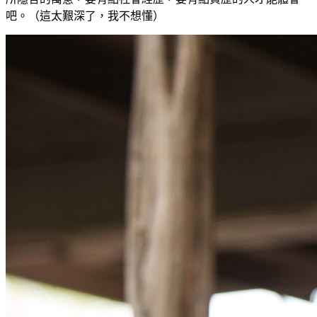
吧。（這太艱深了，我不想懂）