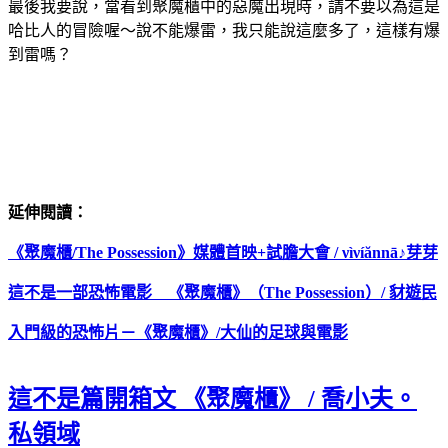
最後我要說，當看到聚魔櫃中的惡魔出現時，請不要以為這是
哈比人的冒險喔～說不能爆雷，我只能說這麼多了，這樣有爆
到雷嗎？
延伸閱讀：
《聚魔櫃/The Possession》媒體首映+試膽大會 /
νìνíănnā♪芽芽
這不是一部恐怖電影 《聚魔櫃》（The Possession）/ 豺遊民
入門級的恐怖片－
《聚魔櫃》/大仙的足球與電影
這不是篇開箱文 《聚魔櫃》 / 喬小夫。
私領域