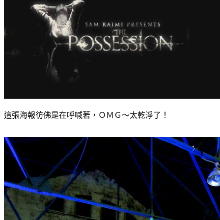
這張海報彷佛是在呼喊著，ＯＭＧ～太乾淨了！