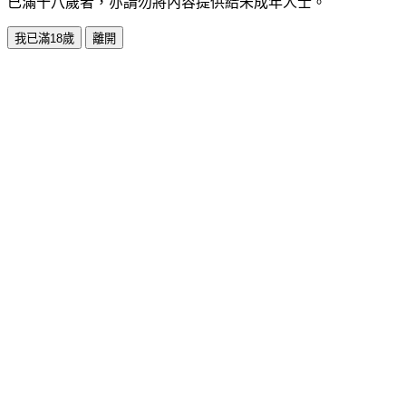
已滿十八歲者，亦請勿將內容提供給未成年人士。
我已滿18歲
離開