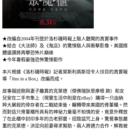
★改編自2004年刊登於洛杉磯時報上駭人聽聞的真實事件
★結合《大法師》及《鬼店》的驚悚駭人與衝擊影像，美國媒
體盛讚將再攀恐怖片巔峰
★今年暑假最強恐怖驚悚鉅作
本片根據《洛杉磯時報》記者萊斯利高斯坦令人怵目的真實報
導「Jinx in a Box」改編而成。
故事描述剛與妻子離異的克萊德（傑佛瑞狄恩摩根 飾）和女
兒安在二手市集上（現實生活中則是在eBay）購得一只由納
粹大屠殺的倖存者在二戰結束後，輾轉帶來美國的骨董櫃。然
而對這只骨董櫃所具有的神祕力量毫不知情的安，竟意外釋放
了在此櫃中封印多年的古老邪靈，招致詛咒上身。驚覺事態嚴
重的克萊德，決定向前妻尋求幫助，兩人將通力合作，解救被