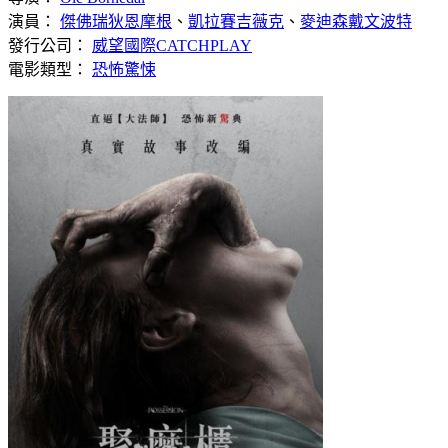
演員：
傑佛瑞狄恩摩根
、
凱拉賽吉薇克
、
麥迪森戴文波特
發行公司：
威望國際CATCHPLAY
電影類型：
恐怖驚悚