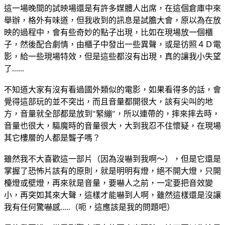
這一場晚間的試映場還是有許多媒體人出席，在這個倉庫中來
舉辦，格外有味道，但我收到的訊息是試膽大會，原以為在放
映的過程中，會有些奇妙的點子出現，比如在現場放一個櫃
子，然後配合劇情，由櫃子中發出一些異聲，或是彷照４Ｄ電
影，給一些現場特效，但是這些都沒有出現，真的讓我小失望
了......
不知道大家有沒有看過國外類似的電影，如果看得多的話，會
覺得這部玩的並不突出，而且音量都開很大，該有尖叫的地
方，音量就全部都是放到"緊繃"，所以連帶的，摔來摔去時，
音量也很大，驅魔時的音量很大，大到我忍不住懷疑，在現場
其它樓層的人都是聾子嗎？
雖然我不大喜歡這一部片（因為沒嚇到我啊～），但是它還是
掌握了恐怖片該有的原則，就是明明有燈，絕不開大燈，只開
檯燈或壁燈，再來就是音量，要嚇人之前，一定要把音效變
小，再突如其來大聲，這樣才能嚇到人啊，雖然這樣還是沒讓
我有任何驚嚇感.....（呃，這應該是我的問題吧）