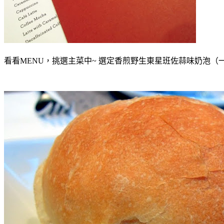
看看MENU，挑選主菜中~ 選定香煎野生東星班佐蒜味奶泡（