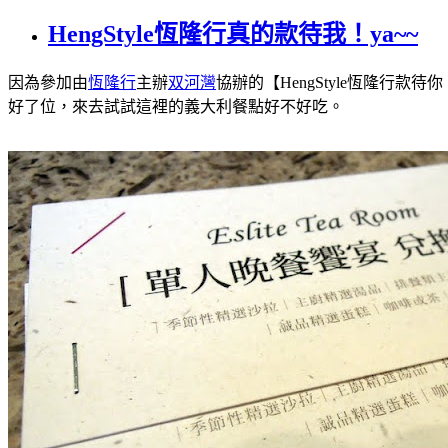
HengStyle恆隆行真的款待我！ya~~
因為參加由
恆隆行
主辦
双河灣
協辦的【HengStyle恆隆
好了位，來去試試這裡的義大利餐點好不好吃。