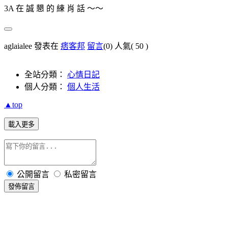
3A 在 誠 懇 的 練 肖 話 ～～
aglaialee 發表在
痞客邦
留言
(0)
人氣(
50
)
全站分類：
心情日記
個人分類：
個人生活
▲top
載入更多
公開留言
私密留言
發佈留言