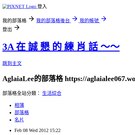
登入
我的部落格
我的部落格後台
我的帳號
登出
3A 在 誠 懇 的 練 肖 話 ～～
跳到主文
AglaiaLee的部落格 https://aglaialee067.wo
部落格全站分類：
生活綜合
相簿
部落格
名片
Feb
08
Wed
2012
15:22