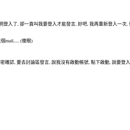
明明登入了, 卻一直叫我要登入才能發言, 好吧, 我再重新登入一次, 就
l..... (傻眼)
確認, 要去討論區發言, 說我沒有啟動帳號, 點下啟動, 說要登入(