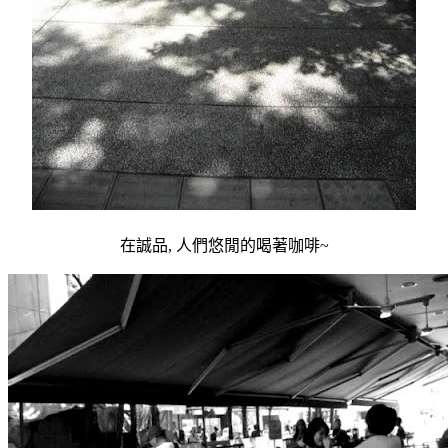
在誠品, 人們悠閒的喝著咖啡~