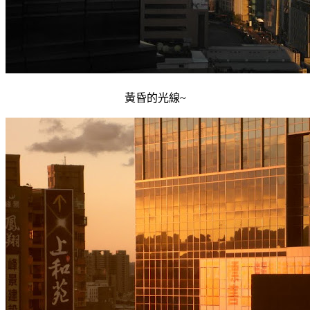
黃昏的光線~