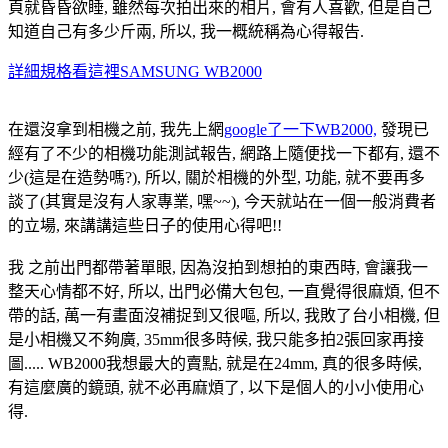
頁就昏昏欲睡, 雖然每次拍出來的相片, 會有人喜歡, 但是自己
知道自己有多少斤兩, 所以, 我一概統稱為心得報告.
詳細規格看這裡SAMSUNG WB2000
在還沒拿到相機之前, 我先上網
google了一下WB2000,
發現已
經有了不少的相機功能測試報告, 網路上隨便找一下都有, 還不
少(這是在造勢嗎?), 所以, 關於相機的外型, 功能, 就不要再多
談了(其實是沒有人家專業, 嘿~~), 今天就站在一個一般消費者
的立場, 來講講這些日子的使用心得吧!!
我 之前出門都帶著單眼, 因為沒拍到想拍的東西時, 會讓我一
整天心情都不好, 所以, 出門必備大包包, 一直覺得很麻煩, 但不
帶的話, 萬一有畫面沒補捉到又很嘔, 所以, 我敗了台小相機, 但
是小相機又不夠廣, 35mm很多時候, 我只能多拍2張回家再接
圖..... WB2000我想最大的賣點, 就是在24mm, 真的很多時候,
有這麼廣的鏡頭, 就不必再麻煩了, 以下是個人的小小使用心
得.