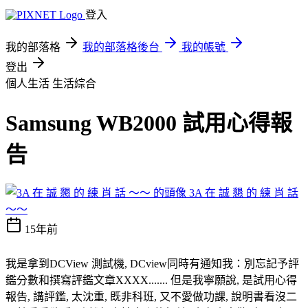
登入
我的部落格
我的部落格後台
我的帳號
登出
個人生活
生活綜合
Samsung WB2000 試用心得報
告
3A 在 誠 懇 的 練 肖 話
～～
15年前
我是拿到DCView 測試機, DCview同時有通知我：別忘記予評
鑑分數和撰寫評鑑文章XXXX....... 但是我寧願說, 是試用心得
報告, 講評鑑, 太沈重, 既非科班, 又不愛做功課, 說明書看沒二