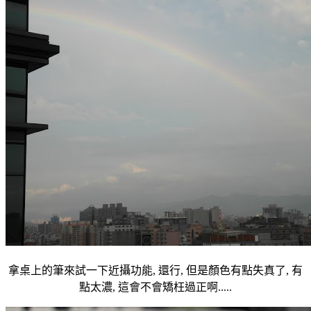
拿桌上的筆來試一下近攝功能, 還行, 但是顏色有點失真了, 有
點太濃, 這會不會矯枉過正啊.....