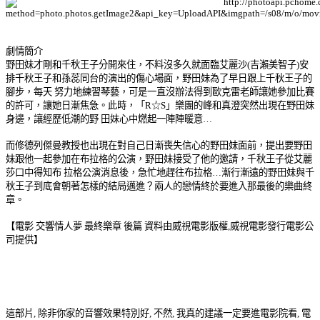
劇情簡介
野田妹才剛和千秋王子分開來住，不料沒多久就面臨艾麗沙(吉瀨美智子)安
排千秋王子和孫蕊同台的演出的傷心場面，野田妹為了早日跟上千秋王子的
腳步，每天 努力地練習琴藝，可是一直沒辦法得到歐克雷老師讓她參加比賽
的許可，讓她日漸焦急。此時，「R☆S」樂團的峰和真澄突然出現在野田妹
身邊，讓經歷低潮的野 田妹心中燃起一陣陣暖意…
而修德列傑曼教授也出現在對自己日漸喪失信心的野田妹面前，提出要野田
妹跟他一起參加在布拉格的公演，野田妹接受了他的邀請，千秋王子從艾麗
莎口中得知布 拉格公演消息後，急忙地趕往布拉格…漸行漸遠的野田妹與千
秋王子到底會朝著怎樣的結局邁進？兩人的戀情終於要進入那最後的樂曲終
章。
【電影 交響情人夢 最終樂章 後篇 資料由威視電影版權,威視電影發行電影公
司提供】
這部片, 除非你家的音響效果特別好, 不然, 我真的建議一定要進電影院看, 電