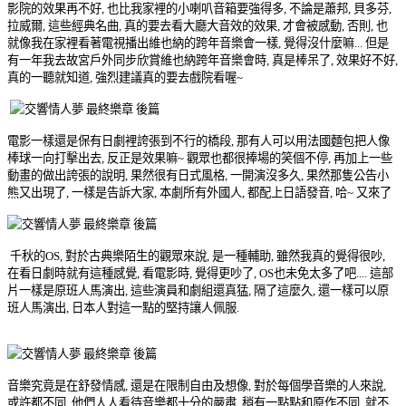
影院的效果再不好, 也比我家裡的小喇叭音箱要強得多, 不論是蕭邦, 貝多芬,
拉威爾, 這些經典名曲, 真的要去看大廳大音效的效果, 才會被感動, 否則, 也
就像我在家裡看著電視播出維也納的跨年音樂會一樣, 覺得沒什麼嘛... 但是
有一年我去故宮戶外同步欣賞維也納跨年音樂會時, 真是棒呆了, 效果好不好,
真的一聽就知道, 強烈建議真的要去戲院看喔~
電影一樣還是保有日劇裡誇張到不行的橋段, 那有人可以用法國麵包把人像
棒球一向打擊出去, 反正是效果嘛~ 觀眾也都很捧場的笑個不停, 再加上一些
動畫的做出誇張的說明, 果然很有日式風格, 一開演沒多久, 果然那隻公告小
熊又出現了, 一樣是告訴大家, 本劇所有外國人, 都配上日語發音, 哈~ 又來了
千秋的OS, 對於古典樂陌生的觀眾來說, 是一種輔助, 雖然我真的覺得很吵,
在看日劇時就有這種感覺, 看電影時, 覺得更吵了, OS也未免太多了吧.... 這部
片一樣是原班人馬演出, 這些演員和劇組還真猛, 隔了這麼久, 還一樣可以原
班人馬演出, 日本人對這一點的堅持讓人佩服.
音樂究竟是在舒發情感, 還是在限制自由及想像, 對於每個學音樂的人來說,
或許都不同, 他們人人看待音樂都十分的嚴肅, 稍有一點點和原作不同, 就不