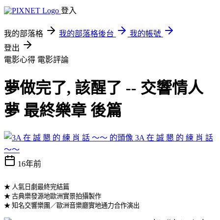
登入
我的部落格
我的部落格後台
我的帳號
登出
電影心得
電影評論
夢做完了, 該醒了 -- 交響情人
夢 最終樂章 後篇
3A 在 誠 懇 的 練 肖 話
～～
16年前
★ 人氣日劇最終完結篇
★ 古典樂發源地歐洲實景拍攝製作
★ 知名交響樂團／歐洲音樂廳實地通力合作演出