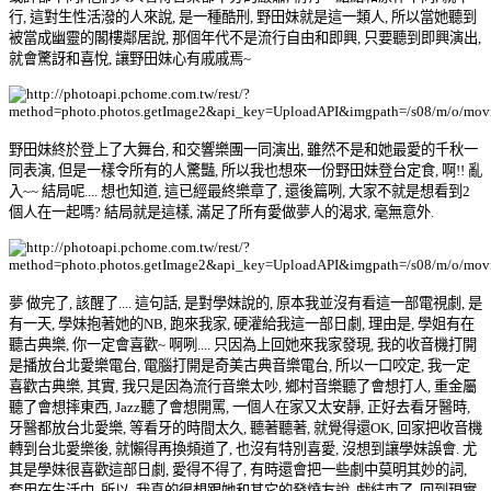
行, 這對生性活潑的人來說, 是一種酷刑, 野田妹就是這一類人, 所以當她聽到
被當成幽靈的閣樓鄰居說, 那個年代不是流行自由和即興, 只要聽到即興演出,
就會驚訝和喜悅, 讓野田妹心有戚戚焉~
野田妹終於登上了大舞台, 和交響樂團一同演出, 雖然不是和她最愛的千秋一
同表演, 但是一樣令所有的人驚豔, 所以我也想來一份野田妹登台定食, 啊!! 亂
入~~ 結局呢.... 想也知道, 這已經最終樂章了, 還後篇咧, 大家不就是想看到2
個人在一起嗎? 結局就是這樣, 滿足了所有愛做夢人的渴求, 毫無意外.
夢 做完了, 該醒了.... 這句話, 是對學妹說的, 原本我並沒有看這一部電視劇, 是
有一天, 學妹抱著她的NB, 跑來我家, 硬灌給我這一部日劇, 理由是, 學姐有在
聽古典樂, 你一定會喜歡~ 啊咧.... 只因為上回她來我家發現, 我的收音機打開
是播放台北愛樂電台, 電腦打開是奇美古典音樂電台, 所以一口咬定, 我一定
喜歡古典樂, 其實, 我只是因為流行音樂太吵, 鄉村音樂聽了會想打人, 重金屬
聽了會想摔東西, Jazz聽了會想開罵, 一個人在家又太安靜, 正好去看牙醫時,
牙醫都放台北愛樂, 等看牙的時間太久, 聽著聽著, 就覺得還OK, 回家把收音機
轉到台北愛樂後, 就懶得再換頻道了, 也沒有特別喜愛, 沒想到讓學妹誤會. 尤
其是學妹很喜歡這部日劇, 愛得不得了, 有時還會把一些劇中莫明其妙的詞,
套用在生活中, 所以,
我真的很想跟她和其它的發燒友說, 戲結束了, 回到現實