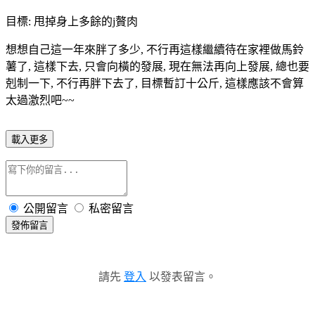
目標: 甩掉身上多餘的j贅肉
想想自己這一年來胖了多少, 不行再這樣繼續待在家裡做馬鈴
薯了, 這樣下去, 只會向橫的發展, 現在無法再向上發展, 總也要
剋制一下, 不行再胖下去了, 目標暫訂十公斤, 這樣應該不會算
太過激烈吧~~
載入更多
公開留言
私密留言
發佈留言
請先
登入
以發表留言。