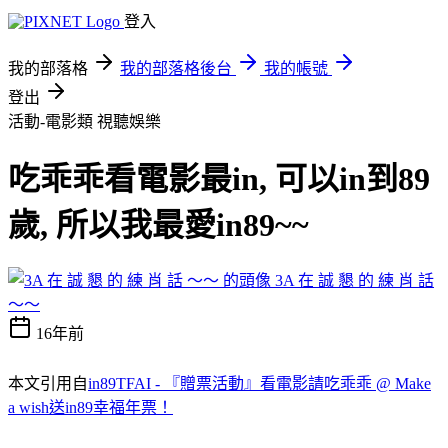
登入
我的部落格
我的部落格後台
我的帳號
登出
活動-電影類
視聽娛樂
吃乖乖看電影最in, 可以in到89
歲, 所以我最愛in89~~
3A 在 誠 懇 的 練 肖 話
～～
16年前
本文引用自
in89TFAI - 『贈票活動』看電影請吃乖乖 @ Make
a wish送in89幸福年票！