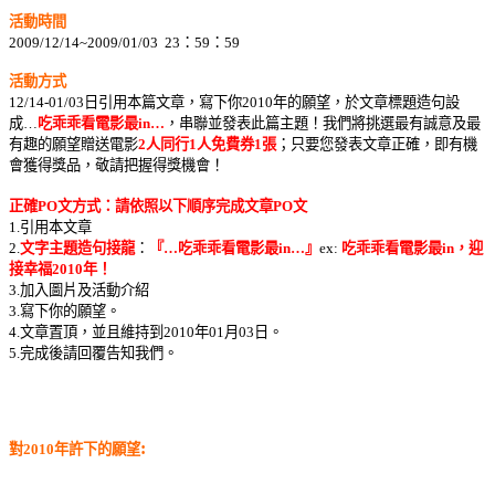
活動時間
2009/12/14~2009/01/03 23：59：59
活動方式
12/14-01/03日引用本篇文章，寫下你2010年的願望，於文章標題造句設
成…
吃乖乖看電影最in…
，串聯並發表此篇主題！我們將挑選最有誠意及最
有趣的願望贈送電影
2人同行1人免費券1張
；只要您發表文章正確，即有機
會獲得獎品，敬請把握得獎機會！
正確PO文方式：請依照以下順序完成文章PO文
1.引用本文章
2.
文字主題造句接龍
：
『…吃乖乖看電影最in…』
ex:
吃乖乖看電影最in，迎
接幸福2010年！
3.加入圖片及活動介紹
3.寫下你的願望。
4.文章置頂，並且維持到2010年01月03日。
5.完成後請回覆告知我們。
:
對2010年許下的願望