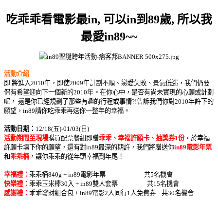
吃乖乖看電影最in, 可以in到89歲, 所以我
最愛in89~~
活動介紹
即 將進入2010年，即使2009年計劃不順、戀愛失敗、景氣低迷，我們仍要
保有希望迎向下一個新的2010年。在你心中，是否有尚未實現的心願或計劃
呢， 還是你已經規劃了那些有趣的行程或事情?!告訴我們你對2010年許下的
願望，in89請你吃乖乖再送你一整年的幸福。
活動日期：
12/18(五)-01/03(日)
活動期間至現場
購買配票餐組即贈
乖乖、幸福許願卡、抽獎券1份
，於幸福
許願卡填下你的願望，還有對in89最深的期許，我們將贈送你
in89電影年票
和
乖乖桶
，讓你乖乖的從年頭幸福到年尾！
幸福禮：
乖乖桶840g + in89電影年票 共5名機會
快樂禮：
乖乖玉米棒30入
+
in89雙人套票 共15名機會
感謝禮：
乖乖發財組合包
+
in89電影2人同行1人免費券 共30名機會